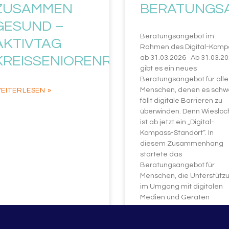
ZUSAMMEN
BERATUNGS
GESUND –
Beratungsangebot im
AKTIVTAG
Rahmen des Digital-Komp
KREISSENIORENRAT
ab 31.03.2026 Ab 31.03.2
gibt es ein neues
Beratungsangebot für alle
Menschen, denen es schw
EITERLESEN »
fällt digitale Barrieren zu
überwinden. Denn Wiesloc
ist ab jetzt ein „Digital-
Kompass-Standort“. In
diesem Zusammenhang
startete das
Beratungsangebot für
Menschen, die Unterstütz
im Umgang mit digitalen
Medien und Geräten
WEITERLESEN »