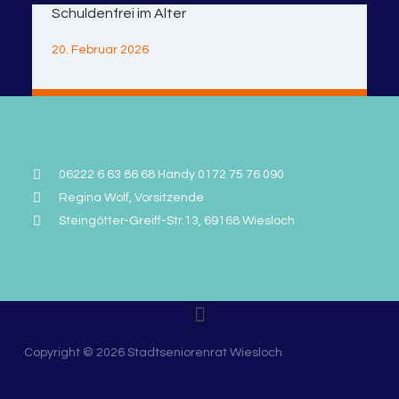
Schuldenfrei im Alter
20. Februar 2026
06222 6 63 86 68 Handy 0172 75 76 090
Regina Wolf, Vorsitzende
Steingötter-Greiff-Str.13, 69168 Wiesloch
DATENSCHUTZERKLÄRUNG UND IMPRESSUM
Copyright © 2026 Stadtseniorenrat Wiesloch